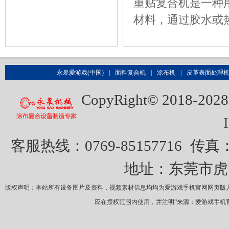
重贴复合机是一种
材料，通过胶水或
永皋爱游戏(中国)
|
面料复合机
|
涂布机
|
皮革表面处理
CopyRight© 201
客服热线：0769-85157716
传真：0
地址：东莞市虎
版权声明：本站所有设备图片及资料，视频素材信息均均为爱游戏手机官网网页版
应在授权范围内使用，并注明“来源：爱游戏手机