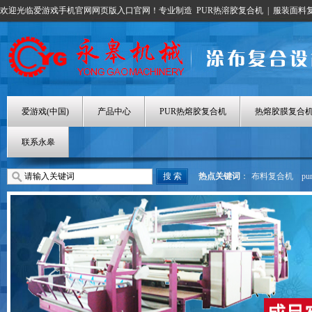
欢迎光临爱游戏手机官网网页版入口官网！专业制造
PUR热溶胶复合机
|
服装面料
爱游戏(中国)
产品中心
PUR热熔胶复合机
热熔胶膜复合
联系永皋
热点关键词
：
布料复合机
p
热熔胶涂布机
热熔胶膜复合