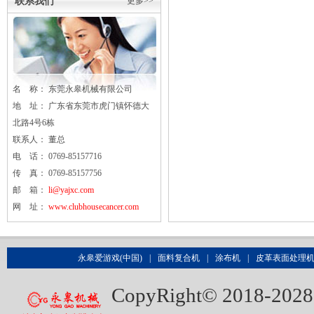
联系我们
更多>>
名 称： 东莞
永皋
机械有限公司
地 址： 广东省东莞市虎门镇怀德大
北路4号6栋
联系人： 董总
电 话： 0769-85157716
传 真： 0769-85157756
邮 箱：
li@yajxc.com
网 址：
www.clubhousecancer.com
永皋爱游戏(中国)
|
面料复合机
|
涂布机
|
皮革表面处理
CopyRight© 201