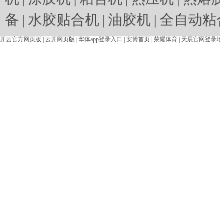
备
|
水胶贴合机
|
油胶机
|
全自动粘
开云官方网页版
|
云开网页版
|
华体app登录入口
|
安博首页
|
荣耀体育
|
天辰官网登录