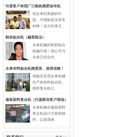
印度客户来我厂订购热熔胶涂布机
初次来到美丽的中
国，中国制造业异常
的棒！这次到来主..
鞋材贴合机（赐昱鞋业）
永皋机械的鞋材贴合
机确不错！我公司与
永皋已经合作..
永皋布料贴合机精度高，值得信赖！
我购买东莞永皋机械
生产的布料贴合机，
面料复合机已..
服装面料复合机（巴基斯坦客户现场）
永皋机械在服装面料
复合机设计方面很独
特，以前我使..