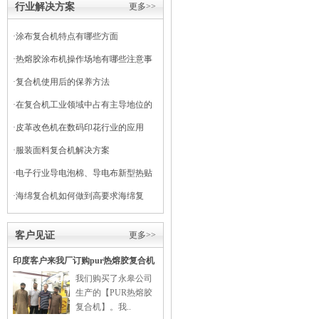
行业解决方案
更多>>
·
涂布复合机特点有哪些方面
·
热熔胶涂布机操作场地有哪些注意事
项
·
复合机使用后的保养方法
·
在复合机工业领域中占有主导地位的
干式复合机
·
皮革改色机在数码印花行业的应用
·
服装面料复合机解决方案
·
电子行业导电泡棉、导电布新型热贴
复合
·
海绵复合机如何做到高要求海绵复
合？
客户见证
更多>>
印度客户来我厂订购pur热熔胶复合机
我们购买了永皋公司
生产的【PUR热熔胶
复合机】。我..