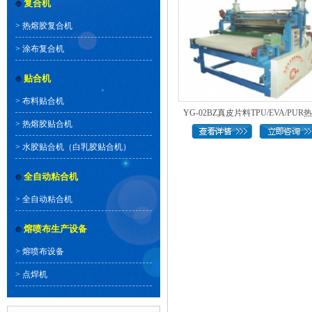
复合机
>
热熔胶复合机
>
涂布复合机
贴合机
>
布料贴合机
YG-02BZ真皮片料TPU/EVA/PUR
>
热熔胶贴合机
膜..
>
水胶贴合机（白乳胶贴合机）
全自动粘合机
>
全自动粘合机
熔喷布生产设备
>
熔喷布设备
>
点焊机