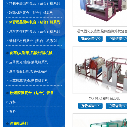
>
箱包手袋面料复合（贴合）机系列
>
制球材料复合（贴合）机系列
>
体育用品面料复合（贴合）机系列
湿气固化反应型聚氨酯热熔胶复
>
汽车内饰材料复合（贴合）机系列
>
纸制品材料复合（贴合）机系列
皮革(人造革)后段处理机械
>
皮革抛光/擦色/擦焦机系列
>
皮革表面处理/改色机系列
>
皮革压花/烫金/贴膜机系列
热熔胶膜复合（贴合）设备
YG-01K1布料贴合机
>
片料
>
卷料
涂布机系列