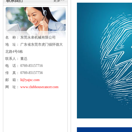
联系我们
更多>>
名 称： 东莞
永皋
机械有限公司
地 址： 广东省东莞市虎门镇怀德大
北路4号6栋
联系人： 董总
电 话： 0769-85157716
传 真： 0769-85157756
邮 箱：
li@yajxc.com
网 址：
www.clubhousecancer.com