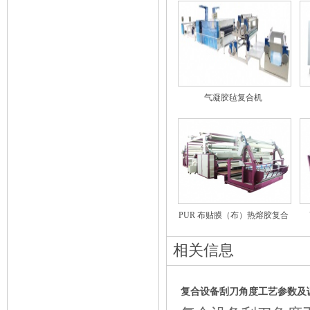
气凝胶毡复合机
PUR 布贴膜（布）热熔胶复合
机..
相关信息
复合设备刮刀角度工艺参数及