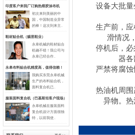
设备大批量生
印度客户来我厂订购热熔胶涂布机
初次来到美丽的中
国，中国制造业异常
生产前，应检
的棒！这次到来主..
滑情况
鞋材贴合机（赐昱鞋业）
永皋机械的鞋材贴合
停机后，必须
机确不错！我公司与
永皋已经合作..
器各
严禁将腐蚀性
永皋布料贴合机精度高，值得信赖！
我购买东莞永皋机械
生产的布料贴合机，
面料复合机已..
热油机周围严
服装面料复合机（巴基斯坦客户现场）
异物。热
永皋机械在服装面料
复合机设计方面很独
特，以前我使..