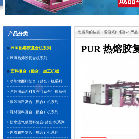
您当前的位置：
爱游戏(中国)
->
产品
产品分类
PUR 热熔胶
PUR热熔胶复合机系列
>
PUR热熔胶复合机系列
面料复合（贴合）加工机械
>
功能性面料复合（贴合）机系列
>
户外用品面料复合（贴合）机系列
>
服装面料复合（贴合）机系列
>
鞋材面料复合（贴合）机系列
>
防水透气膜面料复合(贴合)机系列
>
内衣布料复合（贴合）机系列