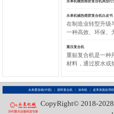
永皋机械热熔胶复合机典型行
永皋机械热熔胶复合机白皮书
在制造业转型升级
一种高效、环保、
重压复合机
重贴复合机是一种
材料，通过胶水或
永皋爱游戏(中国)
|
面料复合机
|
涂布机
|
皮革表面处理
CopyRight© 201