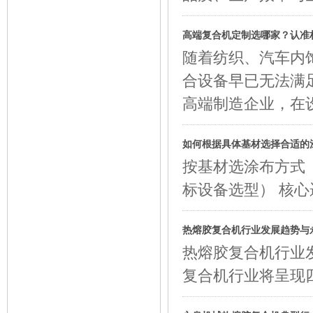
高端复合机定制选哪家？认准
随着纺织、汽车内
合设备早已无法满
高端制造企业，在
如何根据具体基材选择合适的
按基材选涂布方式（
标设备选型） 核心
热熔胶复合机行业发展趋势与
热熔胶复合机行业
复合机行业将呈现