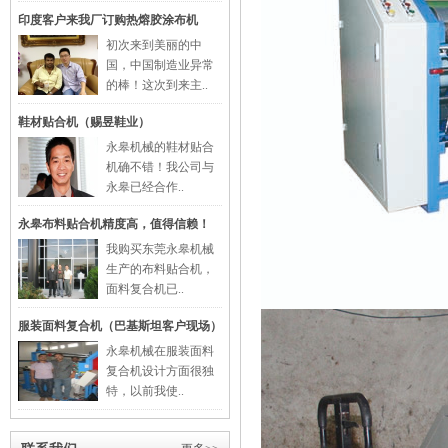
印度客户来我厂订购热熔胶涂布机
初次来到美丽的中
国，中国制造业异常
的棒！这次到来主..
鞋材贴合机（赐昱鞋业）
永皋机械的鞋材贴合
机确不错！我公司与
永皋已经合作..
永皋布料贴合机精度高，值得信赖！
我购买东莞永皋机械
生产的布料贴合机，
面料复合机已..
服装面料复合机（巴基斯坦客户现场）
永皋机械在服装面料
复合机设计方面很独
特，以前我使..