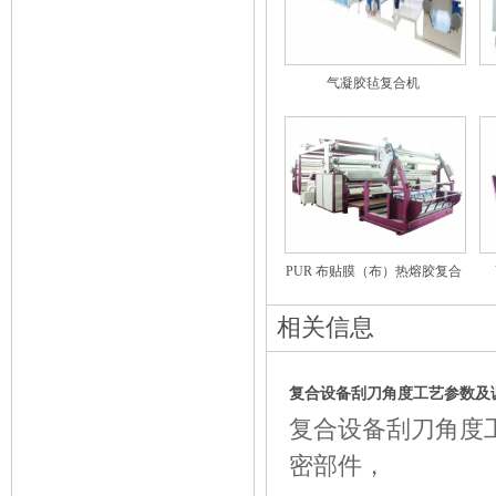
气凝胶毡复合机
PUR 布贴膜（布）热熔胶复合
机..
相关信息
复合设备刮刀角度工艺参数及
​复合设备刮刀角
密部件，