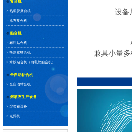
复合机
设备尺寸(长
>
热熔胶复合机
>
涂布复合机
贴合机
机
>
布料贴合机
兼具小量多样
>
热熔胶贴合机
>
水胶贴合机（白乳胶贴合机）
全自动粘合机
>
全自动粘合机
熔喷布生产设备
>
熔喷布设备
>
点焊机