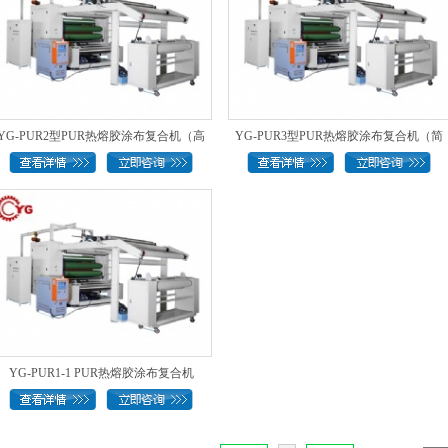
YG-PUR2型PUR热熔胶涂布复合机（高
YG-PUR3型PUR热熔胶涂布复合机（简
速..
易..
YG-PUR1-1 PUR热熔胶涂布复合机