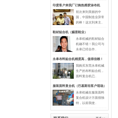
印度客户来我厂订购热熔胶涂布机
初次来到美丽的中
国，中国制造业异常
的棒！这次到来主..
鞋材贴合机（赐昱鞋业）
永皋机械的鞋材贴合
机确不错！我公司与
永皋已经合作..
永皋布料贴合机精度高，值得信赖！
我购买东莞永皋机械
生产的布料贴合机，
面料复合机已..
服装面料复合机（巴基斯坦客户现场）
永皋机械在服装面料
复合机设计方面很独
特，以前我使..