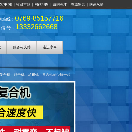
戏(中国)
|
收藏本站
|
网站地图
|
诚聘英才
|
在线留言
|
联系永皋
0769-85157716
询热线：
13332662668
 信 号：
质
服务与支持
走进永皋
复合机
贴合机
涂布机
复合机多少钱一台