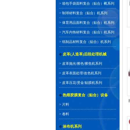
>
箱包手袋面料复合（贴合）机系列
>
制球材料复合（贴合）机系列
>
体育用品面料复合（贴合）机系列
>
汽车内饰材料复合（贴合）机系列
>
纸制品材料复合（贴合）机系列
皮革(人造革)后段处理机械
>
皮革抛光/擦色/擦焦机系列
>
皮革表面处理/改色机系列
>
皮革压花/烫金/贴膜机系列
热熔胶膜复合（贴合）设备
>
片料
>
卷料
涂布机系列