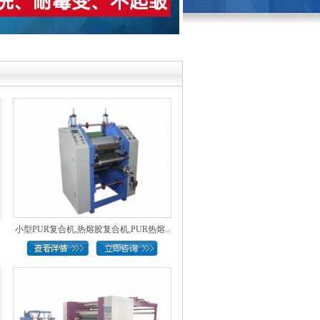
小型PUR复合机,热熔胶复合机,PUR热熔..