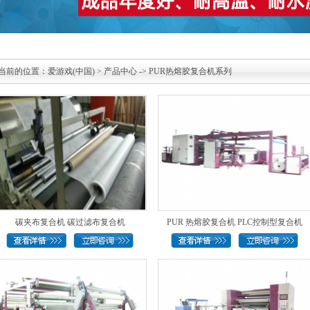
当前的位置：
爱游戏(中国)
>
产品中心
->
PUR热熔胶复合机系列
碳夹布复合机 碳过滤布复合机
PUR 热熔胶复合机 PLC控制型复合机