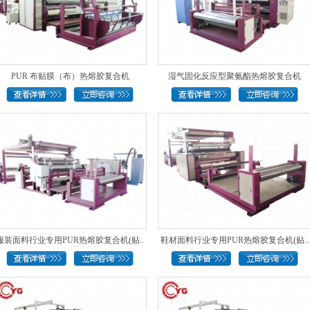
PUR 布贴膜（布）热熔胶复合机
湿气固化反应型聚氨酯热熔胶复合机
服装面料行业专用PUR热熔胶复合机(贴..
鞋材面料行业专用PUR热熔胶复合机(贴..