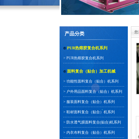
您
产品分类
PUR热熔胶复合机系列
>
PUR热熔胶复合机系列
面料复合（贴合）加工机械
>
功能性面料复合（贴合）机系列
>
户外用品面料复合（贴合）机系列
>
服装面料复合（贴合）机系列
>
鞋材面料复合（贴合）机系列
>
防水透气膜面料复合(贴合)机系列
>
内衣布料复合（贴合）机系列