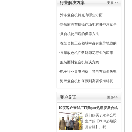
行业解决方案
更多>>
·
涂布复合机特点有哪些方面
·
热熔胶涂布机操作场地有哪些注意事
项
·
复合机使用后的保养方法
·
在复合机工业领域中占有主导地位的
干式复合机
·
皮革改色机在数码印花行业的应用
·
服装面料复合机解决方案
·
电子行业导电泡棉、导电布新型热贴
复合
·
海绵复合机如何做到高要求海绵复
合？
客户见证
更多>>
印度客户来我厂订购pur热熔胶复合机
我们购买了永皋公司
生产的【PUR热熔胶
复合机】。我..