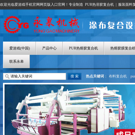
欢迎光临爱游戏手机官网网页版入口官网！专业制造
PUR热溶胶复合机
|
服装面料
爱游戏(中国)
产品中心
PUR热熔胶复合机
热熔胶膜复合
联系永皋
热点关键词
：
布料复合机
p
热熔胶涂布机
热熔胶膜复合