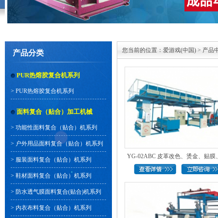
您当前的位置：
爱游戏(中国)
>
产品
产品分类
PUR热熔胶复合机系列
>
PUR热熔胶复合机系列
面料复合（贴合）加工机械
>
功能性面料复合（贴合）机系列
>
户外用品面料复合（贴合）机系列
YG-02ABC 皮革改色、烫金、贴膜、
>
服装面料复合（贴合）机系列
>
鞋材面料复合（贴合）机系列
>
防水透气膜面料复合(贴合)机系列
>
内衣布料复合（贴合）机系列