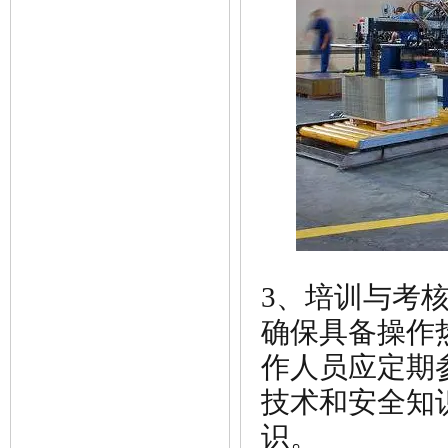
3、培训与考
确保具备操作
作人员应定期
技术和安全知
识。