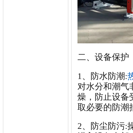
二、设备保护
1、防水防潮:
对水分和潮气
燥，防止设备
取必要的防潮
2、防尘防污