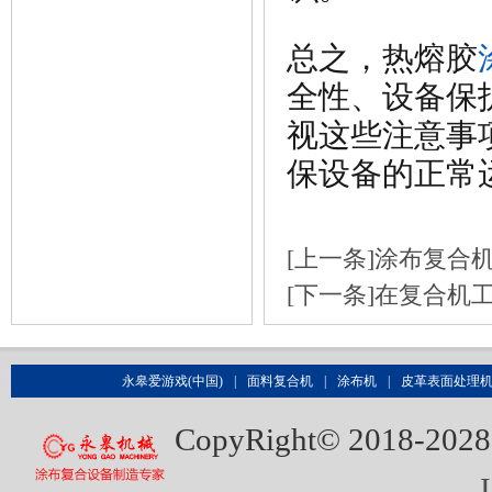
总之，热熔胶
全性、设备保
视这些注意事
保设备的正常
[上一条]
涂布复合
[下一条]
在复合机工
永皋爱游戏(中国)
|
面料复合机
|
涂布机
|
皮革表面处理
CopyRight© 201