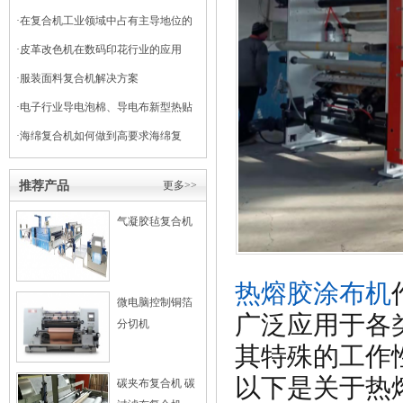
·
在复合机工业领域中占有主导地位的
干式复合机
·
皮革改色机在数码印花行业的应用
·
服装面料复合机解决方案
·
电子行业导电泡棉、导电布新型热贴
复合
·
海绵复合机如何做到高要求海绵复
合？
推荐产品
更多>>
气凝胶毡复合机
热熔胶涂布机
微电脑控制铜箔
广泛应用于各
分切机
其特殊的工作
以下是关于热
碳夹布复合机 碳