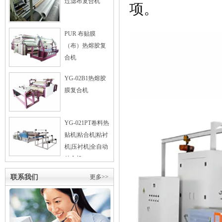
过滤布复合机
项。
PUR 布贴膜
（布）热熔胶复
合机
YG-02B1热熔胶
膜复合机
YG-021PT卷料热
贴机|粘合机|粘衬
机|压衬机|全自动
粘合机
联系我们
更多>>