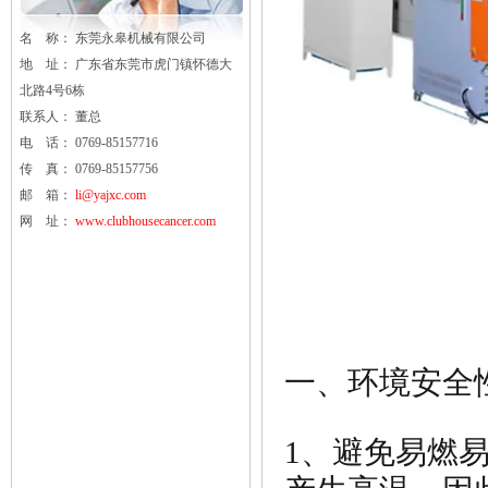
名 称： 东莞
永皋
机械有限公司
地 址： 广东省东莞市虎门镇怀德大
北路4号6栋
联系人： 董总
电 话： 0769-85157716
传 真： 0769-85157756
邮 箱：
li@yajxc.com
网 址：
www.clubhousecancer.com
一、环境安全
1、避免易燃