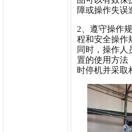
障或操作失误
2、遵守操作
程和安全操作
同时，操作人
置的使用方法
时停机并采取