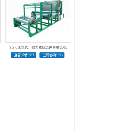
YG-01E立式、强力胶综合网带贴合机