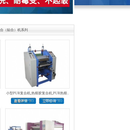
合（贴合）机系列
小型PUR复合机,热熔胶复合机,PUR热熔..