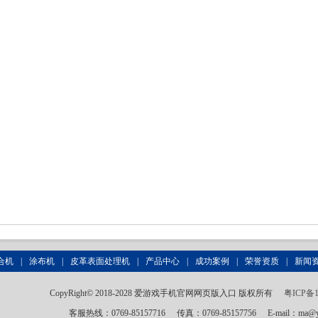
合机
|
涂布机
|
皮革表面处理机
|
产品中心
|
成功案例
|
荣誉资质
|
新闻
CopyRight© 2018-2028 爱游戏手机官网网页版入口 版权所有
粤ICP备1
客服热线：0769-85157716
传真：0769-85157756
E-mail：ma@y