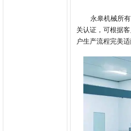
	永皋机械所有产品均符合RoHS/REACH环保标准，通过行业相
关认证，可根据客