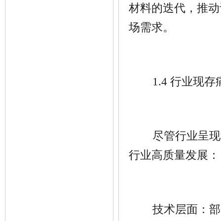
材料的迭代，推动
	尽管行业呈现稳健增长态势，但仍面临诸多痛点与挑战，制约
	技术层面：部分企业核心技术薄弱，关键部件依赖进口，设备