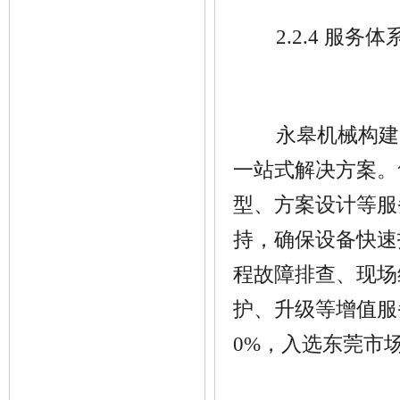
	永皋机械构建了“售前-售中-售后”全流程服务体系，为用户提供
一站式解决方案。
型、方案设计等服
持，确保设备快速
程故障排查、现场
护、升级等增值服