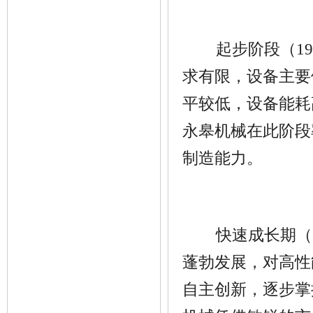
	起步阶段（1986-2000年）：国内下游产业尚处于起步阶段，需
求有限，设备主要
平较低，设备能耗
永皋机械在此阶段
	快速成长期（2001-2010年）：随着纺织服装、汽车制造等产业
蓬勃发展，对高性
自主创新，逐步掌