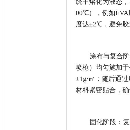
统中熔化为液态，
00℃），例如EVA
	涂布与复合阶段：熔融胶液经精密涂布装置（刮刀、网纹辊或
喷枪）均匀施加于基
±1g/㎡；随后通
	固化阶段：复合后的材料经冷却系统（风冷+水冷双模式）快速