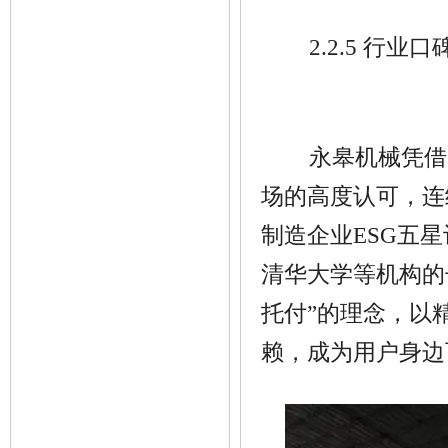
	永皋机械凭借四十载的技术积累与品质坚守，获得了行业与市
场的高度认可，连
制造企业ESG五
清华大学等机构的
托付”的理念，以