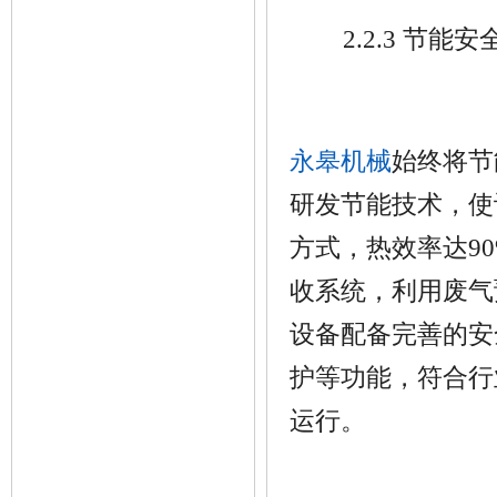
永皋机械
始终将节
研发节能技术，使
方式，热效率达9
收系统，利用废气
设备配备完善的安
护等功能，符合行