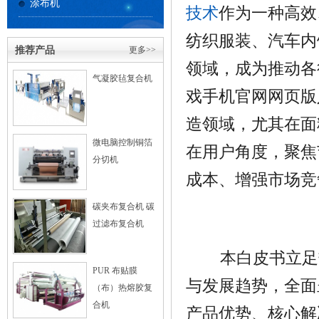
涂布机
技术
作为一种高效
纺织服装、汽车内
推荐产品
更多>>
领域，成为推动各
气凝胶毡复合机
戏手机官网网页版
造领域，尤其在面
微电脑控制铜箔
在用户角度，聚焦
分切机
碳夹布复合机 碳
过滤布复合机
	本白皮书立足热熔胶复合机行业发展现状，深度剖析行业痛点
PUR 布贴膜
与发展趋势，全面
（布）热熔胶复
合机
产品优势、核心解