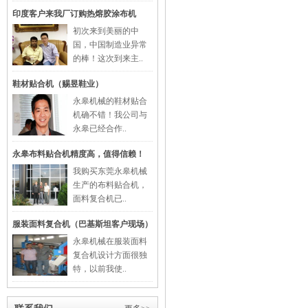
印度客户来我厂订购热熔胶涂布机
初次来到美丽的中
国，中国制造业异常
的棒！这次到来主..
鞋材贴合机（赐昱鞋业）
永皋机械的鞋材贴合
机确不错！我公司与
永皋已经合作..
永皋布料贴合机精度高，值得信赖！
我购买东莞永皋机械
生产的布料贴合机，
面料复合机已..
服装面料复合机（巴基斯坦客户现场）
永皋机械在服装面料
复合机设计方面很独
特，以前我使..