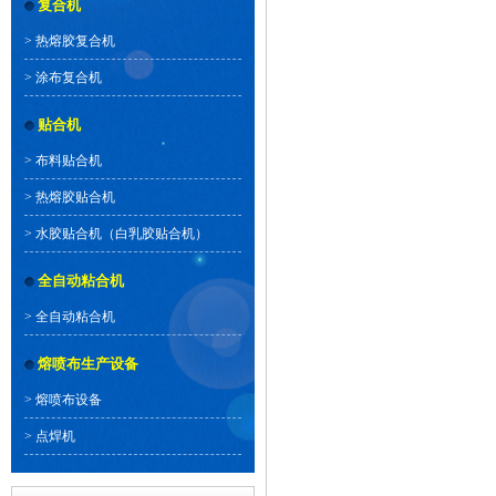
复合机
>
热熔胶复合机
>
涂布复合机
贴合机
>
布料贴合机
>
热熔胶贴合机
>
水胶贴合机（白乳胶贴合机）
全自动粘合机
>
全自动粘合机
熔喷布生产设备
>
熔喷布设备
>
点焊机