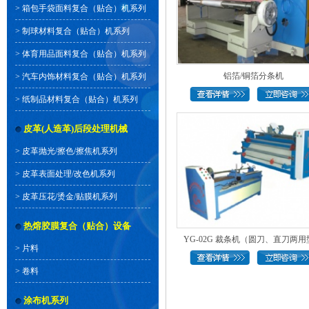
>
箱包手袋面料复合（贴合）机系列
>
制球材料复合（贴合）机系列
>
体育用品面料复合（贴合）机系列
铝箔/铜箔分条机
>
汽车内饰材料复合（贴合）机系列
>
纸制品材料复合（贴合）机系列
皮革(人造革)后段处理机械
>
皮革抛光/擦色/擦焦机系列
>
皮革表面处理/改色机系列
>
皮革压花/烫金/贴膜机系列
热熔胶膜复合（贴合）设备
YG-02G 裁条机（圆刀、直刀两用
>
片料
>
卷料
涂布机系列