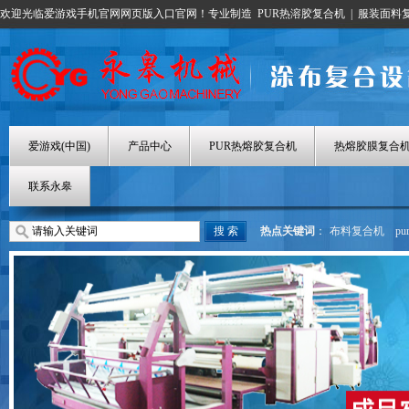
欢迎光临爱游戏手机官网网页版入口官网！专业制造
PUR热溶胶复合机
|
服装面料
爱游戏(中国)
产品中心
PUR热熔胶复合机
热熔胶膜复合
联系永皋
热点关键词
：
布料复合机
p
热熔胶涂布机
热熔胶膜复合