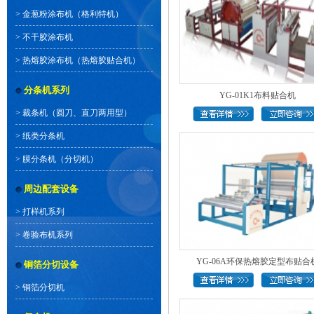
>
金葱粉涂布机（格利特机）
>
不干胶涂布机
>
热熔胶涂布机（热熔胶贴合机）
分条机系列
YG-01K1布料贴合机
>
裁条机（圆刀、直刀两用型）
>
纸类分条机
>
膜分条机（分切机）
周边配套设备
>
打样机系列
>
卷验布机系列
YG-06A环保热熔胶定型布贴合
铜箔分切设备
>
铜箔分切机