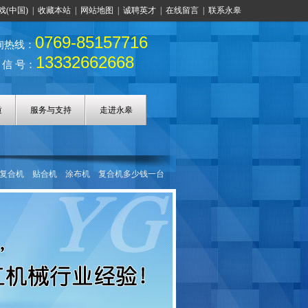
戏(中国)
|
收藏本站
|
网站地图
|
诚聘英才
|
在线留言
|
联系永皋
0769-85157716
询热线：
13332662668
 信 号：
质
服务与支持
走进永皋
复合机
贴合机
涂布机
复合机多少钱一台