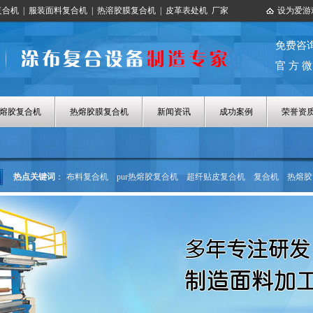
复合机
|
服装面料复合机
|
热溶胶膜复合机
|
皮革表处机
厂家
设为爱游
免费咨
官 方 微
热熔胶复合机
热熔胶膜复合机
新闻资讯
成功案例
荣誉资
热点关键词
：
布料复合机
pur热熔胶复合机
超纤贴皮复合机
复合机
热熔胶
热熔胶涂布机
热熔胶膜复合机