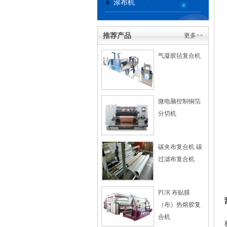
涂布机
推荐产品
更多>>
气凝胶毡复合机
微电脑控制铜箔
分切机
碳夹布复合机 碳
过滤布复合机
PUR 布贴膜
（布）热熔胶复
合机