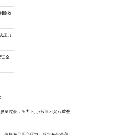
胶刮除效
合线压力
保证全
：
免上胶量过低，压力不足+胶量不足双重叠
胶量，依托充足压合压力让胶水充分浸润