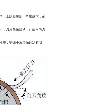
净，上胶量越低；角度越大，刮
大，刀片高频震动，产生横向刀
性差，需偏小角度保证刮胶彻