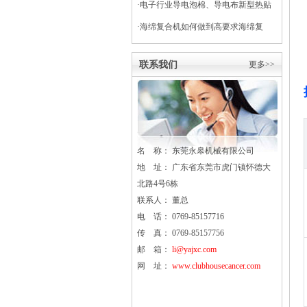
·
电子行业导电泡棉、导电布新型热贴
复合
·
海绵复合机如何做到高要求海绵复
合？
联系我们
更多>>
名 称： 东莞
永皋
机械有限公司
地 址： 广东省东莞市虎门镇怀德大
北路4号6栋
联系人： 董总
电 话： 0769-85157716
传 真： 0769-85157756
邮 箱：
li@yajxc.com
网 址：
www.clubhousecancer.com