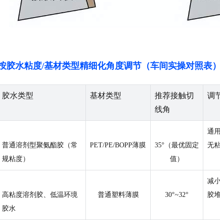
按胶水粘度/基材类型精细化角度调节（车间实操对照表
胶水类型
基材类型
推荐接触切
调
线角
通
普通溶剂型聚氨酯胶（常
PET/PE/BOPP薄膜
35°（最优固定
无
规粘度）
值）
减
高粘度溶剂胶、低温环境
普通塑料薄膜
30°~32°
胶
胶水