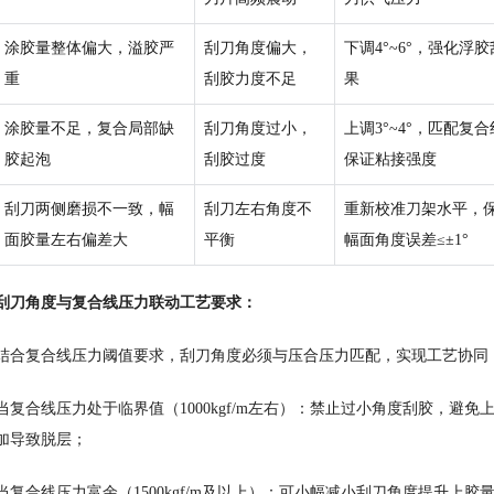
涂胶量整体偏大，溢胶严
刮刀角度偏大，
下调4°~6°，强化浮
重
刮胶力度不足
果
涂胶量不足，复合局部缺
刮刀角度过小，
上调3°~4°，匹配复
胶起泡
刮胶过度
保证粘接强度
刮刀两侧磨损不一致，幅
刮刀左右角度不
重新校准刀架水平，
面胶量左右偏差大
平衡
幅面角度误差≤±1°
刮刀角度与复合线压力联动工艺要求：
结合复合线压力阈值要求，刮刀角度必须与压合压力匹配，实现工艺协同
当复合线压力处于临界值（1000kgf/m左右）：禁止过小角度刮胶，避
加导致脱层；
当复合线压力富余（1500kgf/m及以上）：可小幅减小刮刀角度提升上