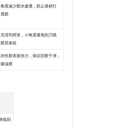
大角度减少胶水渗透，防止基材打
、透胶
水无溶剂挥发，小角度避免刮刀跳
、胶层条纹
配水性胶表面张力，保证刮胶干净，
边缘溢胶
当降低刮