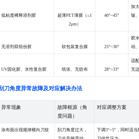
加
低粘度稀释溶剂胶
超薄PET薄膜（≤1
40°~45°
皱
2μm）
胶
无溶剂双组份胶
软包装复合膜
25°~30°
动
适
UV固化胶、水性复合胶
纸张、无纺布
28°~33°
无
刮刀角度异常故障及对应解决办法
异常现象
故障根源（角
对应调整方案
度问题）
涂布面出现规律横向刀纹
刮刀角度过大，
下调3°~5°，同时适
刀片高频震动
刀供气压力