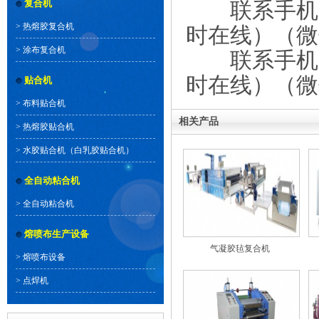
复合机
联系手机：13
>
热熔胶复合机
时在线）（微
>
涂布复合机
联系手机：13
时在线）（微
贴合机
>
布料贴合机
相关产品
>
热熔胶贴合机
>
水胶贴合机（白乳胶贴合机）
全自动粘合机
>
全自动粘合机
熔喷布生产设备
气凝胶毡复合机
>
熔喷布设备
>
点焊机