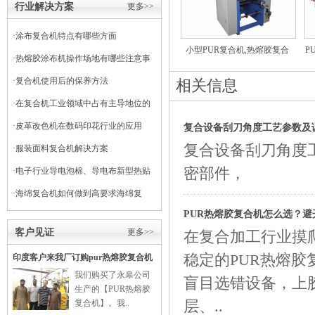
行业解决方案
更多>>
·
涂布复合机特点有哪些方面
小型PUR复合机,热熔胶复合
P
·
热熔胶涂布机操作场地有哪些注意事
机..
项
·
复合机使用后的保养方法
相关信息
·
在复合机工业领域中占有主导地位的
干式复合机
·
皮革改色机在数码印花行业的应用
复合设备刮刀角度工艺参数及
​复合设备刮刀角
·
服装面料复合机解决方案
密部件，
·
电子行业导电泡棉、导电布新型热贴
复合
·
海绵复合机如何做到高要求海绵复
PUR热熔胶复合机怎么选？
合？
客户见证
更多>>
在复合加工行业摸
稳定的PUR热熔
印度客户来我厂订购pur热熔胶复合机
我们购买了永皋公司
盲目选错设备，上
生产的【PUR热熔胶
复合机】。我..
层、..