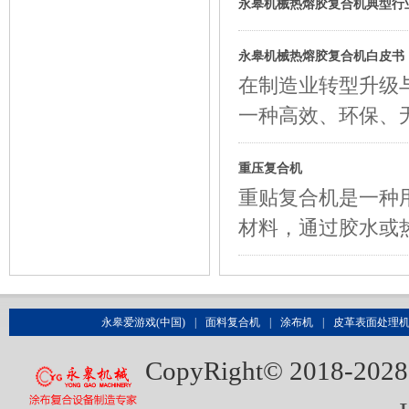
永皋机械热熔胶复合机典型行
永皋机械热熔胶复合机白皮书
在制造业转型升级
一种高效、环保、
重压复合机
重贴复合机是一种
材料，通过胶水或
永皋爱游戏(中国)
|
面料复合机
|
涂布机
|
皮革表面处理
CopyRight© 201