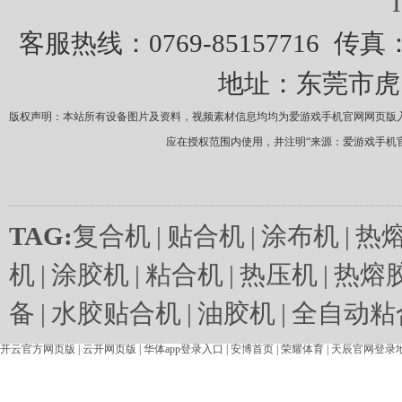
客服热线：0769-85157716
传真：0
地址：东莞市虎
版权声明：本站所有设备图片及资料，视频素材信息均均为爱游戏手机官网网页版
应在授权范围内使用，并注明“来源：爱游戏手机
TAG:
复合机
|
贴合机
|
涂布机
|
热
机
|
涂胶机
|
粘合机
|
热压机
|
热熔
备
|
水胶贴合机
|
油胶机
|
全自动粘
开云官方网页版
|
云开网页版
|
华体app登录入口
|
安博首页
|
荣耀体育
|
天辰官网登录