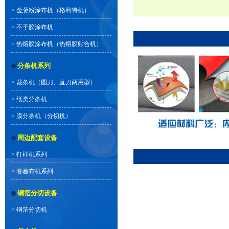
>
金葱粉涂布机（格利特机）
>
不干胶涂布机
>
热熔胶涂布机（热熔胶贴合机）
分条机系列
>
裁条机（圆刀、直刀两用型）
>
纸类分条机
>
膜分条机（分切机）
周边配套设备
>
打样机系列
>
卷验布机系列
铜箔分切设备
>
铜箔分切机