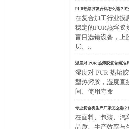
PUR热熔胶复合机怎么选？
在复合加工行业摸
稳定的PUR热熔
盲目选错设备，上
层、..
湿度对 PUR 热熔胶复合精
湿度对 PUR 热
型热熔胶，湿度直
间、使用寿命
专业复合机生产厂家怎么选？
在面料、包装、汽
品质、生产效率与