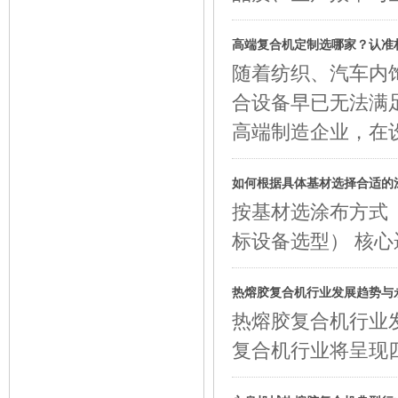
高端复合机定制选哪家？认准
随着纺织、汽车内
合设备早已无法满
高端制造企业，在
如何根据具体基材选择合适的
按基材选涂布方式（
标设备选型） 核心
热熔胶复合机行业发展趋势与
热熔胶复合机行业
复合机行业将呈现