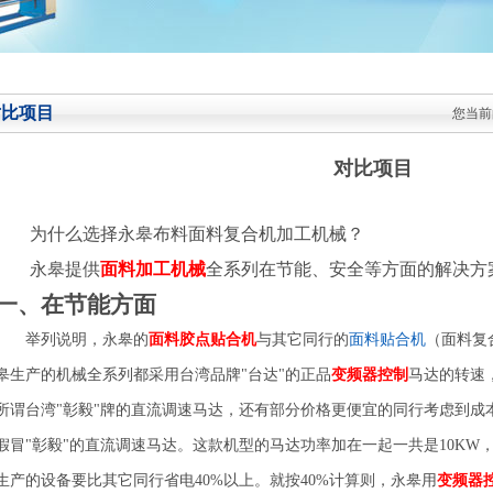
对比项目
您当前
对比项目
为什么选择永皋布料面料复合机加工机械？
永皋提供
面料加工机械
全系列在节能、安全等方面的解决方
一、在节能方面
举列说明，永皋的
面料胶点贴合机
与其它同行的
面料贴合机
（面料复
皋生产的机械全系列都采用台湾品牌"台达"的正品
变频器控制
马达的转速
所谓台湾"彰毅"牌的直流调速马达，还有部分价格更便宜的同行考虑到成
假冒"彰毅"的直流调速马达。这款机型的马达功率加在一起一共是10KW
生产的设备要比其它同行省电40%以上。就按40%计算则，永皋用
变频器