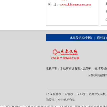
网 址：
www.clubhousecancer.com
永皋爱游戏(中国)
|
面料复
版权声明：本站所有设备图片及资料，视频素材
应在授权范围
TAG:
复合机
|
贴合机
|
涂布机
|
热熔胶复合机
油胶机
|
全自动粘合机