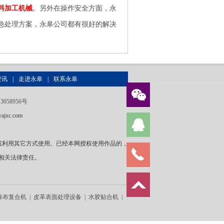
料加工机械
。另外在操作安全方面，永
急处理方案，永皋公司都有很好的解决
资讯
|
走进永皋
|
联系永皋
3058956号
ajxc.com
或利用其它方式使用。已经本网授权使用作品的，
相关法律责任。
涂布复合机
|
皮革表面处理设备
|
水胶贴合机
|