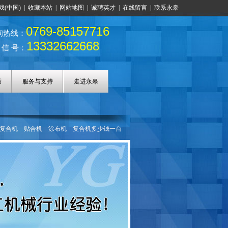
戏(中国)
|
收藏本站
|
网站地图
|
诚聘英才
|
在线留言
|
联系永皋
0769-85157716
询热线：
13332662668
 信 号：
质
服务与支持
走进永皋
复合机
贴合机
涂布机
复合机多少钱一台