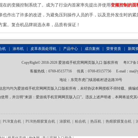
现在的变频控制系统了。成为了行业内首家率先提出并使用
变频控制的面
皋也作出了许多的改进，为避免压到操作人员的手，以及意外发生时的紧
方案。复合机品牌就选永皋，品质有保证！
合机
|
涂布机
|
皮革表面处理机
|
产品中心
|
成功案例
|
荣誉资质
|
新闻
CopyRight© 2018-2028 爱游戏手机官网网页版入口 版权所有
粤ICP备1
客服热线：0769-85157716
传真：0769-85157756
E-mail：ma@y
地址：东莞市虎门镇居岐村进达路39号
信息均均为爱游戏手机官网网页版入口版权所有，未经协议本网授权不得转载、摘编
内使用，并注明“来源：爱游戏手机官网网页版入口”。违反上述声明者，本网将追究其
|
PUR复合机
|
PUR热熔胶复合机
|
涂胶机
|
粘合机
|
热压机
|
热熔胶膜复合机
|