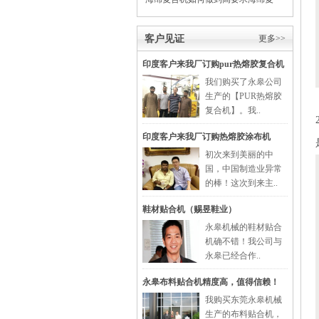
合？
客户见证
更多>>
印度客户来我厂订购pur热熔胶复合机
我们购买了永皋公司
生产的【PUR热熔胶
复合机】。我..
印度客户来我厂订购热熔胶涂布机
初次来到美丽的中
国，中国制造业异常
的棒！这次到来主..
鞋材贴合机（赐昱鞋业）
永皋机械的鞋材贴合
机确不错！我公司与
永皋已经合作..
永皋布料贴合机精度高，值得信赖！
我购买东莞永皋机械
生产的布料贴合机，