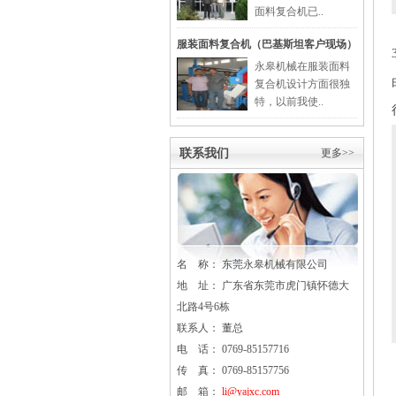
面料复合机已..
服装面料复合机（巴基斯坦客户现场）
永皋机械在服装面料
复合机设计方面很独
特，以前我使..
联系我们
更多>>
名 称： 东莞
永皋
机械有限公司
地 址： 广东省东莞市虎门镇怀德大
北路4号6栋
联系人： 董总
电 话： 0769-85157716
传 真： 0769-85157756
邮 箱：
li@yajxc.com