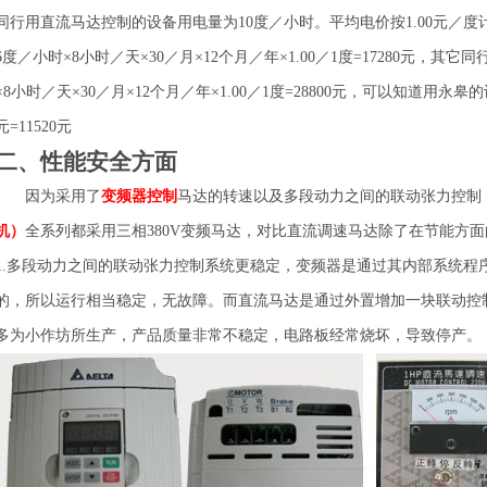
同行用直流马达控制的设备用电量为10度／小时。平均电价按1.00元／
6度／小时×8小时／天×30／月×12个月／年×1.00／1度=17280元，
×8小时／天×30／月×12个月／年×1.00／1度=28800元，可以知道用永皋的
元=11520元
二、性能安全方面
因为采用了
变频器控制
马达的转速以及多段动力之间的联动张力控制
机）
全系列都采用三相380V变频马达，对比直流调速马达除了在节能方
1.多段动力之间的联动张力控制系统更稳定，变频器是通过其内部系统程
的，所以运行相当稳定，无故障。而直流马达是通过外置增加一块联动控
多为小作坊所生产，产品质量非常不稳定，电路板经常烧坏，导致停产。