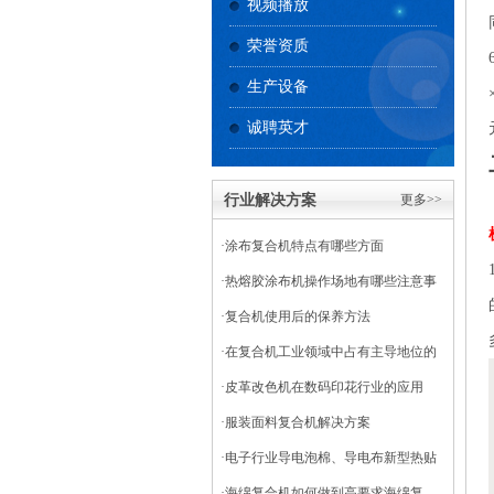
视频播放
荣誉资质
生产设备
诚聘英才
行业解决方案
更多>>
·
涂布复合机特点有哪些方面
·
热熔胶涂布机操作场地有哪些注意事
项
·
复合机使用后的保养方法
·
在复合机工业领域中占有主导地位的
干式复合机
·
皮革改色机在数码印花行业的应用
·
服装面料复合机解决方案
·
电子行业导电泡棉、导电布新型热贴
复合
·
海绵复合机如何做到高要求海绵复