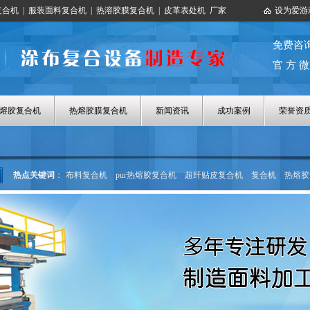
复合机
|
服装面料复合机
|
热溶胶膜复合机
|
皮革表处机
厂家
设为爱游
免费咨
官 方 微
热熔胶复合机
热熔胶膜复合机
新闻资讯
成功案例
荣誉资
热点关键词
：
布料复合机
pur热熔胶复合机
超纤贴皮复合机
复合机
热熔胶
热熔胶涂布机
热熔胶膜复合机