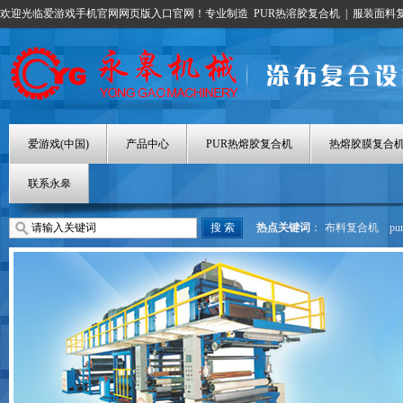
欢迎光临爱游戏手机官网网页版入口官网！专业制造
PUR热溶胶复合机
|
服装面料
爱游戏(中国)
产品中心
PUR热熔胶复合机
热熔胶膜复合
联系永皋
热点关键词
：
布料复合机
p
热熔胶涂布机
热熔胶膜复合