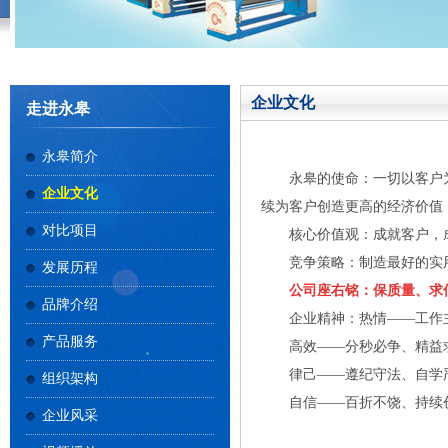
企业文化
走进永皋
永皋简介
永皋的使命：一切以客户为
企业文化
续为客户创造更高的经济价值
对比项目
核心价值观：成就客户，成
竞争策略：制造最好的实用
发展历程
公司座右铭：保质量、求
品牌介绍
企业精神：热情——工作主
产品服务
高效——分秒必争、精益
律己——遵纪守法、自学
组织架构
自信——百折不饶、持续
企业风采