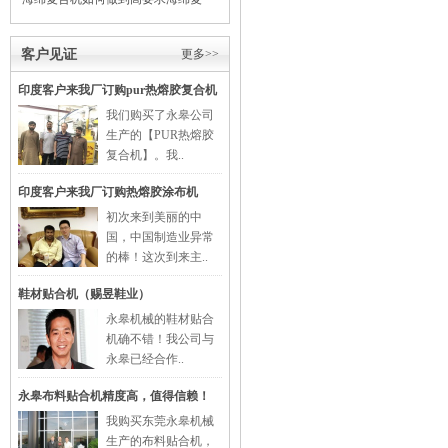
合？
客户见证
更多>>
印度客户来我厂订购pur热熔胶复合机
我们购买了永皋公司
生产的【PUR热熔胶
复合机】。我..
印度客户来我厂订购热熔胶涂布机
初次来到美丽的中
国，中国制造业异常
的棒！这次到来主..
鞋材贴合机（赐昱鞋业）
永皋机械的鞋材贴合
机确不错！我公司与
永皋已经合作..
永皋布料贴合机精度高，值得信赖！
我购买东莞永皋机械
生产的布料贴合机，