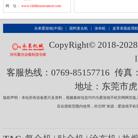
网 址：
www.clubhousecancer.com
永皋爱游戏(中国)
|
面料复合机
|
涂布机
|
皮革表面处理
CopyRight© 201
客服热线：0769-85157716
传真：0
地址：东莞市虎
版权声明：本站所有设备图片及资料，视频素材信息均均为爱游戏手机官网网页版
应在授权范围内使用，并注明“来源：爱游戏手机