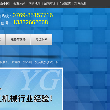
戏(中国)
|
收藏本站
|
网站地图
|
诚聘英才
|
在线留言
|
联系永皋
0769-85157716
询热线：
13332662668
 信 号：
质
服务与支持
走进永皋
复合机
贴合机
涂布机
复合机多少钱一台