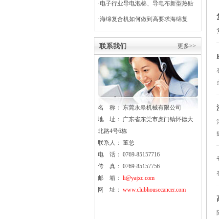
·
电子行业导电泡棉、导电布新型热贴
复合
·
海绵复合机如何做到高要求海绵复
合？
联系我们
更多>>
名 称： 东莞
永皋
机械有限公司
地 址： 广东省东莞市虎门镇怀德大
北路4号6栋
联系人： 董总
电 话： 0769-85157716
传 真： 0769-85157756
邮 箱：
li@yajxc.com
网 址：
www.clubhousecancer.com