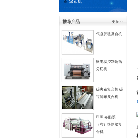
涂布机
推荐产品
更多>>
气凝胶毡复合机
微电脑控制铜箔
分切机
碳夹布复合机 碳
过滤布复合机
PUR 布贴膜
（布）热熔胶复
合机