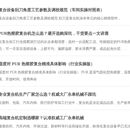
复合设备刮刀角度工艺参数及调校规范（车间实操对照表）
​复合设备刮刀角度工艺参数及调校规范 刮刀是复合机涂布单元的核心精密部件，
PUR热熔胶复合机怎么选？避开选购深坑，干货要点一文讲透
在复合加工行业摸爬滚打过的从业者都清楚：选对一台适配工况、性能稳定的PUR热
点；可一旦盲目选错设备，上胶不均、漏胶溢胶、胶水浪费严重、成品起泡分层、..
湿度对 PUR 热熔胶复合精准具体影响（行业实操版）
湿度对 PUR 热熔胶复合精准具体影响（行业实操版） PUR 是湿气固化型热熔胶，
疵、开放时间、使用寿命
专业复合机生产厂家怎么选？权威大厂永皋机械不踩坑
在面料、包装、汽车内饰、医疗防护等加工行业中，复合机是决定成品品质、生产效
高端复合机定制选哪家？认准权威工厂永皋机械
随着纺织、汽车内饰、环保过滤、新材料等行业高端化升级，标准化复合设备早已无