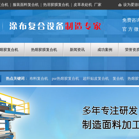
复合机
|
服装面料复合机
|
热溶胶膜复合机
|
皮革表处机
厂家
设为爱游
免费咨
官 方 微
热熔胶复合机
热熔胶膜复合机
新闻资讯
成功案例
荣誉资
热点关键词
：
布料复合机
pur热熔胶复合机
超纤贴皮复合机
复合机
热熔胶
热熔胶涂布机
热熔胶膜复合机