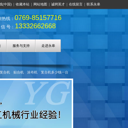
戏(中国)
|
收藏本站
|
网站地图
|
诚聘英才
|
在线留言
|
联系永皋
0769-85157716
询热线：
13332662668
 信 号：
质
服务与支持
走进永皋
复合机
贴合机
涂布机
复合机多少钱一台