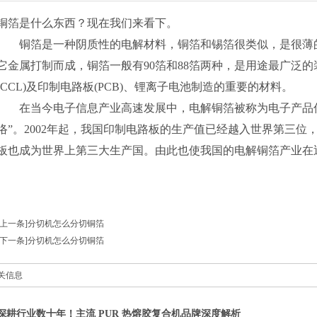
铜箔是什么东西？现在我们来看下。
铜箔是一种阴质性的电解材料，铜箔和锡箔很类似，是很薄
它金属打制而成，铜箔一般有90箔和88箔两种，是用途最广泛的
(CCL)及印制电路板(PCB)、锂离子电池制造的重要的材料。
在当今电子信息产业高速发展中，电解铜箔被称为电子产品信
络”。2002年起，我国印制电路板的生产值已经越入世界第三位
板也成为世界上第三大生产国。由此也使我国的电解铜箔产业在
[上一条]
分切机怎么分切铜箔
[下一条]
分切机怎么分切铜箔
关信息
深耕行业数十年！主流 PUR 热熔胶复合机品牌深度解析