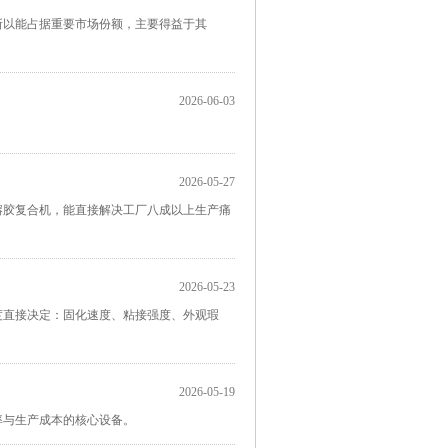
所以能占据重要市场份额，主要得益于其
2026-06-03
2026-05-27
熔胶复合机，能直接解决工厂八成以上生产痛
2026-05-23
湿度直接决定：固化速度、粘接强度、外观瑕
2026-05-19
率与生产成本的核心设备。