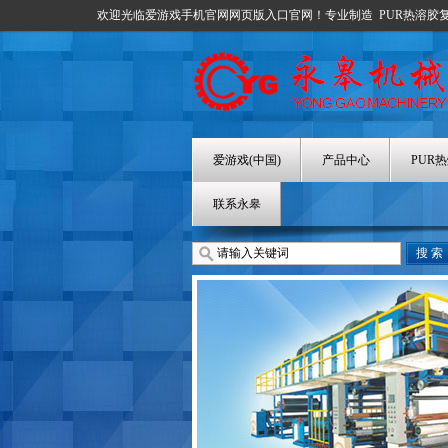
欢迎光临爱游戏手机官网网页版入口官网！专业制造
PUR热溶胶
爱游戏(中国)
产品中心
PUR
联系永皋