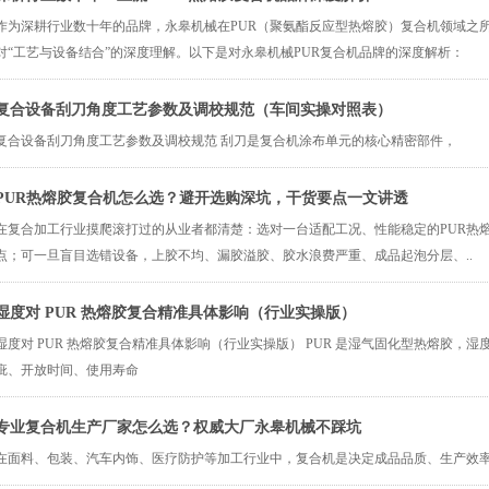
作为深耕行业数十年的品牌，永皋机械在PUR（聚氨酯反应型热熔胶）复合机领域之
对“工艺与设备结合”的深度理解。以下是对永皋机械PUR复合机品牌的深度解析：
复合设备刮刀角度工艺参数及调校规范（车间实操对照表）
​复合设备刮刀角度工艺参数及调校规范 刮刀是复合机涂布单元的核心精密部件，
PUR热熔胶复合机怎么选？避开选购深坑，干货要点一文讲透
在复合加工行业摸爬滚打过的从业者都清楚：选对一台适配工况、性能稳定的PUR热
点；可一旦盲目选错设备，上胶不均、漏胶溢胶、胶水浪费严重、成品起泡分层、..
湿度对 PUR 热熔胶复合精准具体影响（行业实操版）
湿度对 PUR 热熔胶复合精准具体影响（行业实操版） PUR 是湿气固化型热熔胶，
疵、开放时间、使用寿命
专业复合机生产厂家怎么选？权威大厂永皋机械不踩坑
在面料、包装、汽车内饰、医疗防护等加工行业中，复合机是决定成品品质、生产效