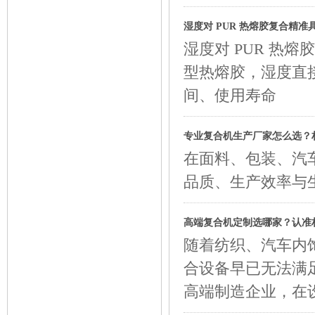
湿度对 PUR 热熔胶复合精
湿度对 PUR 热
型热熔胶，湿度直
间、使用寿命
专业复合机生产厂家怎么选？
在面料、包装、汽
品质、生产效率与
高端复合机定制选哪家？认准
随着纺织、汽车内
合设备早已无法满
高端制造企业，在