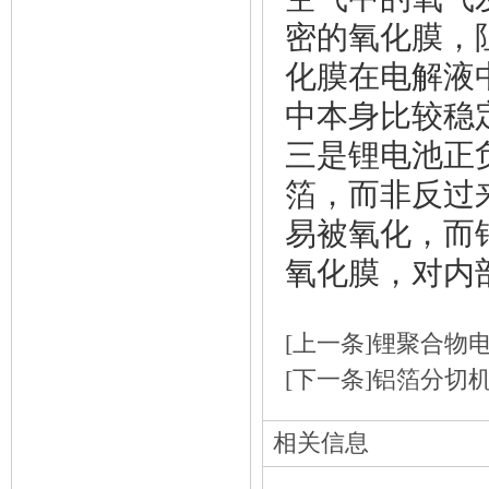
密的氧化膜，
化膜在电解液
中本身比较稳
三是锂电池正
箔，而非反过
易被氧化，而
氧化膜，对内
[上一条]
锂聚合物
[下一条]
铝箔分切
相关信息