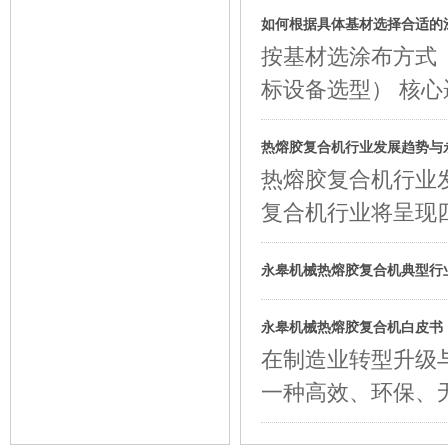
如何根据具体基材选择合适的
按基材选涂布方式（
标设备选型） 核心
热熔胶复合机行业发展趋势与
热熔胶复合机行业
复合机行业将呈现
永皋机械热熔胶复合机典型行
永皋机械热熔胶复合机白皮书
在制造业转型升级
一种高效、环保、