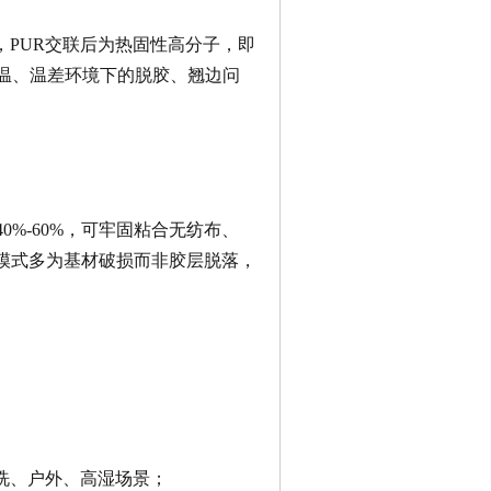
，PUR交联后为热固性高分子，即
温、温差环境下的脱胶、翘边问
%-60%，可牢固粘合无纺布、
模式多为基材破损而非胶层脱落，
洗、户外、高湿场景；