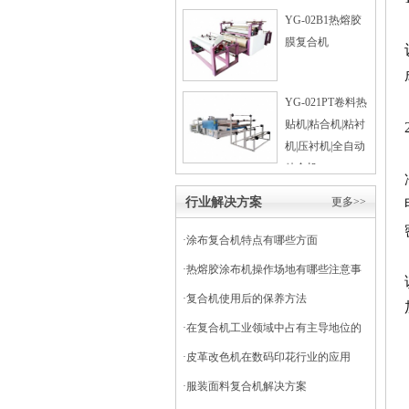
YG-02B1热熔胶
膜复合机
YG-021PT卷料热
贴机|粘合机|粘衬
机|压衬机|全自动
粘合机
行业解决方案
更多>>
·
涂布复合机特点有哪些方面
·
热熔胶涂布机操作场地有哪些注意事
项
·
复合机使用后的保养方法
·
在复合机工业领域中占有主导地位的
干式复合机
·
皮革改色机在数码印花行业的应用
·
服装面料复合机解决方案