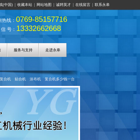
戏(中国)
|
收藏本站
|
网站地图
|
诚聘英才
|
在线留言
|
联系永皋
0769-85157716
询热线：
13332662668
 信 号：
质
服务与支持
走进永皋
复合机
贴合机
涂布机
复合机多少钱一台