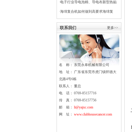
·
电子行业导电泡棉、导电布新型热贴
复合
·
海绵复合机如何做到高要求海绵复
合？
联系我们
更多>>
名 称： 东莞
永皋
机械有限公司
地 址： 广东省东莞市虎门镇怀德大
北路4号6栋
联系人： 董总
电 话： 0769-85157716
传 真： 0769-85157756
邮 箱：
li@yajxc.com
网 址：
www.clubhousecancer.com