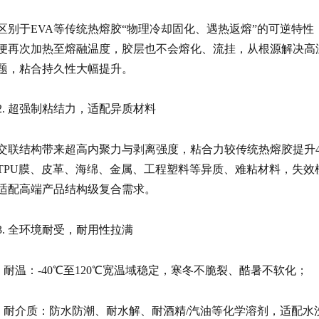
区别于EVA等传统热熔胶“物理冷却固化、遇热返熔”的可逆特性
便再次加热至熔融温度，胶层也不会熔化、
流挂
，从根源解决高
题，粘合持久性大幅提升。
2. 超强制粘结力，适配异质材料
交联结构带来超高内聚力与剥离强度，粘合力较传统热熔胶提升40
TPU
膜、皮革、海绵、金属、工程塑料等异质、难粘材料，失效
适配高端产品结构级复合需求。
3. 全环境耐受，耐用性拉满
• 耐温：-40℃至120℃宽温域稳定，寒冬不脆裂、酷暑不软化；
• 耐介质：防水防潮、耐水解、耐
酒精
/汽油等化学溶剂，适配水