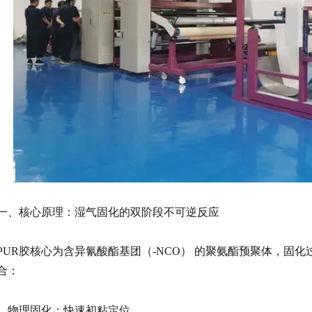
一、核心原理：湿气固化的双阶段不可逆反应
PUR胶核心为含
异氰酸酯
基团（-NCO） 的
聚氨酯预聚体
，固化
合：
1. 物理固化：快速初粘定位