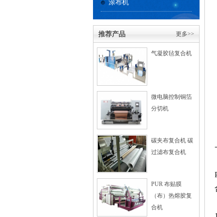
涂布机
推荐产品
更多>>
气凝胶毡复合机
微电脑控制铜箔
分切机
碳夹布复合机 碳
过滤布复合机
PUR 布贴膜
（布）热熔胶复
合机