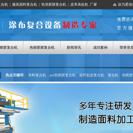
复合机
|
服装面料复合机
|
热溶胶膜复合机
|
皮革表处机
厂家
设为爱游
免费咨
官 方 微
热熔胶复合机
热熔胶膜复合机
新闻资讯
成功案例
荣誉资
热点关键词
：
布料复合机
pur热熔胶复合机
超纤贴皮复合机
复合机
热熔胶
热熔胶涂布机
热熔胶膜复合机