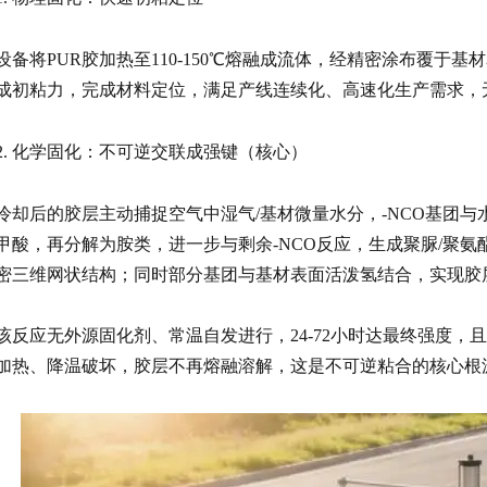
设备将PUR胶加热至110-150℃熔融成
流体
，经精密涂布覆于基材
成初粘力，完成材料定位，满足产线连续化、高速化生产需求，
2. 化学固化：不可逆交联成强键（核心）
冷却后的胶层主动捕捉空气中湿气/基材微量水分，-NCO基团与
甲酸，再分解为胺类，进一步与剩余-NCO反应，生成
聚脲
/
聚氨
密三维网状结构；同时部分基团与基材表面活泼氢结合，实现胶
该反应无外源固化剂、常温自发进行，24-72小时达最终强度，
加热、降温破坏，胶层不再熔融溶解，这是不可逆粘合的核心根