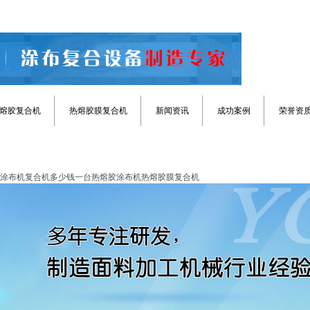
复合机
|
服装面料复合机
|
热溶胶膜复合机
|
皮革表处机
厂家
设为爱游
免费咨
官 方 微
热熔胶复合机
热熔胶膜复合机
新闻资讯
成功案例
荣誉资
涂布机
复合机多少钱一台
热熔胶涂布机
热熔胶膜复合机