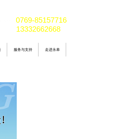
戏(中国)
|
收藏本站
|
网站地图
|
诚聘英才
|
在线留言
|
联系永皋
0769-85157716
询热线：
13332662668
 信 号：
质
服务与支持
走进永皋