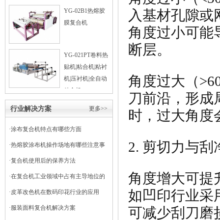
YG-02B1热熔胶
入基材孔隙或
膜复合机
角度过小可能
断层
。
YG-021PT卷料热
贴机|粘合机|粘衬
角度过大（>6
机|压衬机|全自动
粘合机
刀前沿，形成
行业解决方案
更多>>
时，过大角度
·
涂布复合机特点有哪些方面
2. 剪切力与
·
热熔胶涂布机操作场地有哪些注意事
项
·
复合机使用后的保养方法
角度增大可提
·
在复合机工业领域中占有主导地位的
如凹印行业采用
干式复合机
·
皮革改色机在数码印花行业的应用
·
服装面料复合机解决方案
可减少刮刀磨