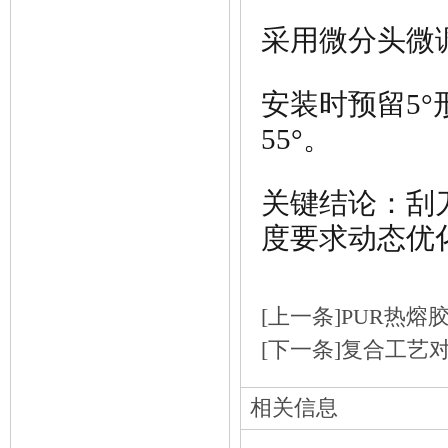
采用
微分
头微调
安装时预留5°
55°。
关键结论：刮
度要求动态优
[上一条]
PUR热熔
[下一条]
复合工艺
相关信息