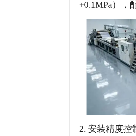
+0.1MPa
2. 安装精度控