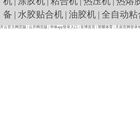
机
|
涂胶机
|
粘合机
|
热压机
|
热熔
备
|
水胶贴合机
|
油胶机
|
全自动粘
开云官方网页版
|
云开网页版
|
华体app登录入口
|
安博首页
|
荣耀体育
|
天辰官网登录