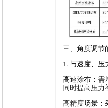
三、角度调节
1. 与速度、
高速涂布：需增
同时提高压力
高精度场景：采