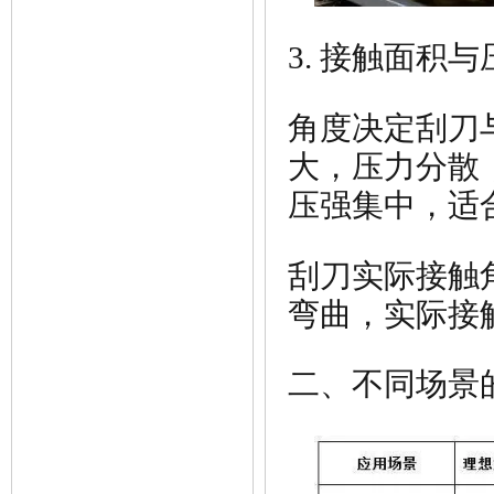
3. 接触面积
角度决定刮刀
大，压力分散
压强
集中，适
刮刀实际接触
弯曲，实际接触
二、不同场景