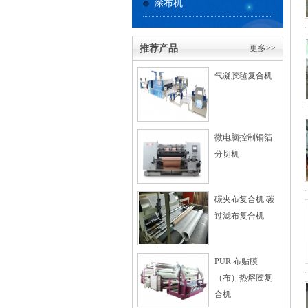
涂布机
推荐产品
更多>>
气凝胶毡复合机
微电脑控制铜箔
分切机
碳夹布复合机 碳
过滤布复合机
PUR 布贴膜
（布）热熔胶复
合机