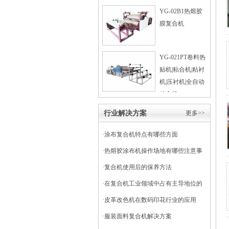
YG-02B1热熔胶
膜复合机
YG-021PT卷料热
贴机|粘合机|粘衬
机|压衬机|全自动
粘合机
行业解决方案
更多>>
·
涂布复合机特点有哪些方面
·
热熔胶涂布机操作场地有哪些注意事
项
·
复合机使用后的保养方法
·
在复合机工业领域中占有主导地位的
干式复合机
·
皮革改色机在数码印花行业的应用
·
服装面料复合机解决方案