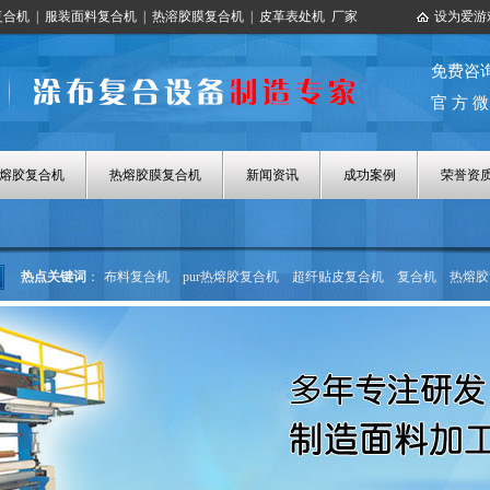
复合机
|
服装面料复合机
|
热溶胶膜复合机
|
皮革表处机
厂家
设为爱游
免费咨
官 方 微
热熔胶复合机
热熔胶膜复合机
新闻资讯
成功案例
荣誉资
热点关键词
：
布料复合机
pur热熔胶复合机
超纤贴皮复合机
复合机
热熔胶
热熔胶涂布机
热熔胶膜复合机