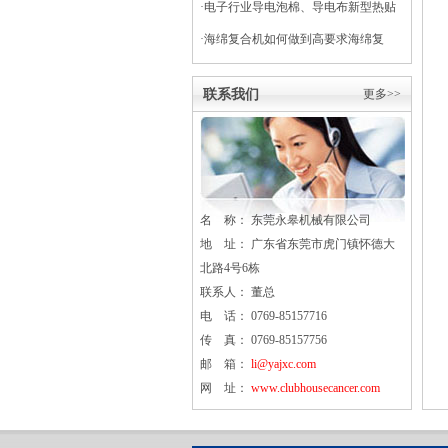
·
电子行业导电泡棉、导电布新型热贴
复合
·
海绵复合机如何做到高要求海绵复
合？
联系我们
更多>>
名 称： 东莞
永皋
机械有限公司
地 址： 广东省东莞市虎门镇怀德大
北路4号6栋
联系人： 董总
电 话： 0769-85157716
传 真： 0769-85157756
邮 箱：
li@yajxc.com
网 址：
www.clubhousecancer.com