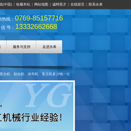
戏(中国)
|
收藏本站
|
网站地图
|
诚聘英才
|
在线留言
|
联系永皋
0769-85157716
询热线：
13332662668
 信 号：
质
服务与支持
走进永皋
复合机
贴合机
涂布机
复合机多少钱一台