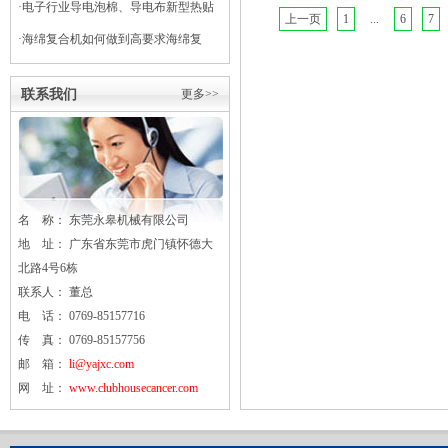
·
电子行业导电泡棉、导电布新型热贴
上一页
1
...
6
7
复合
·
海绵复合机如何做到高要求海绵复
合？
联系我们
更多>>
名 称： 东莞
永皋
机械有限公司
地 址： 广东省东莞市虎门镇怀德大
北路4号6栋
联系人： 董总
电 话： 0769-85157716
传 真： 0769-85157756
邮 箱：
li@yajxc.com
网 址：
www.clubhousecancer.com