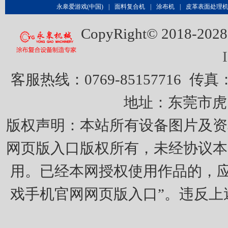
永皋爱游戏(中国)
|
面料复合机
|
涂布机
|
皮革表面处理
CopyRight© 201
客服热线：0769-85157716
传真：0
地址：东莞市虎
版权声明：本站所有设备图片及资
网页版入口版权所有，未经协议本
用。已经本网授权使用作品的，应
戏手机官网网页版入口”。违反上