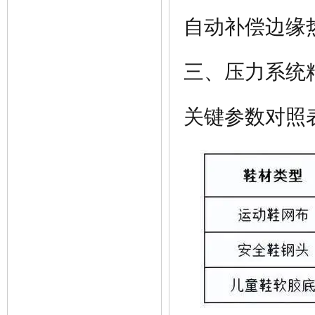
自动补偿边缘热
三、压力系统
关键参数对照