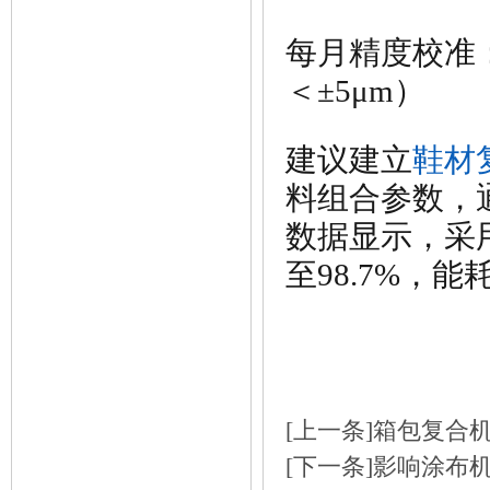
每月精度校准
＜±5μm）
建议建立
鞋材
料组合参数，
数据显示，采
至98.7%，能
[上一条]
箱包复合机
[下一条]
影响涂布