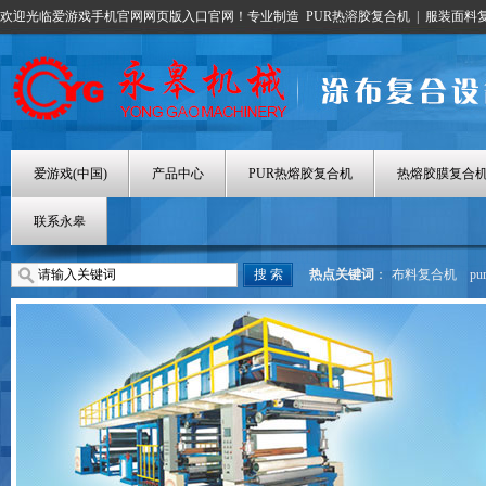
欢迎光临爱游戏手机官网网页版入口官网！专业制造
PUR热溶胶复合机
|
服装面料
爱游戏(中国)
产品中心
PUR热熔胶复合机
热熔胶膜复合
联系永皋
热点关键词
：
布料复合机
p
热熔胶涂布机
热熔胶膜复合