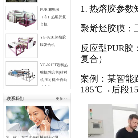
1.
热熔胶
参数
PUR 布贴膜
（布）热熔胶复
合机
聚烯烃胶膜：工
YG-02B1热熔胶
膜复合机
反应型PUR胶
复合）
YG-021PT卷料热
贴机|粘合机|粘衬
案例：某智能
机|压衬机|全自动
185℃→后段1
粘合机
联系我们
更多>>
名 称： 东莞
永皋
机械有限公司