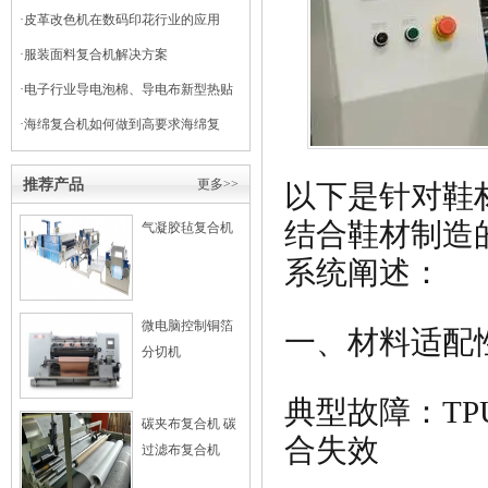
干式复合机
·
皮革改色机在数码印花行业的应用
·
服装面料复合机解决方案
·
电子行业导电泡棉、导电布新型热贴
复合
·
海绵复合机如何做到高要求海绵复
合？
推荐产品
更多>>
以下是针对鞋
结合鞋材制造
气凝胶毡复合机
系统阐述：
微电脑控制铜箔
一、材料适配
分切机
典型故障：
TP
碳夹布复合机 碳
合失效
过滤布复合机