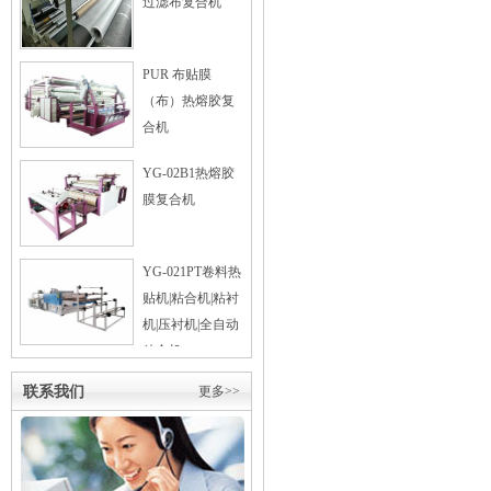
过滤布复合机
PUR 布贴膜
（布）热熔胶复
合机
YG-02B1热熔胶
膜复合机
YG-021PT卷料热
贴机|粘合机|粘衬
机|压衬机|全自动
粘合机
联系我们
更多>>