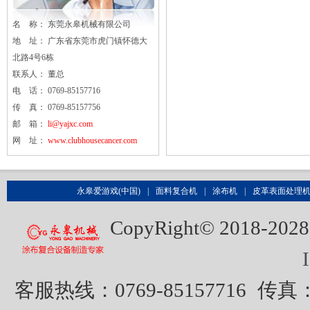
名 称： 东莞
永皋
机械有限公司
地 址： 广东省东莞市虎门镇怀德大
北路4号6栋
联系人： 董总
电 话： 0769-85157716
传 真： 0769-85157756
邮 箱：
li@yajxc.com
网 址：
www.clubhousecancer.com
永皋爱游戏(中国)
|
面料复合机
|
涂布机
|
皮革表面处理
CopyRight© 201
客服热线：0769-85157716
传真：0