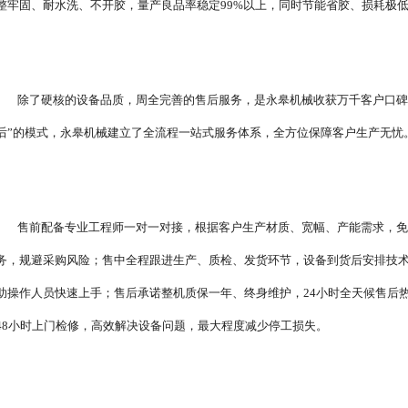
，周全完善的售后服务，是永皋机械收获万千客户口碑的关键。不同于多数厂家“重销售、轻售
一对一对接，根据客户生产材质、宽幅、产能需求，免费定制专属生产方案，提供试样打样服
务，规避采购风险；售中全程跟进生产、质检、发货环节，设备到货后安排技
助操作人员快速上手；售后承诺整机质保一年、终身维护，24小时全天候售后