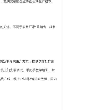
术员上门安装调试、手把手教学培训，帮
热线在线，线上1小时快速排查故障，国内