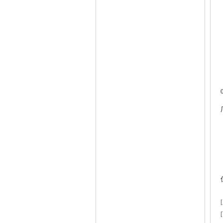
	深耕行业四十载，口碑