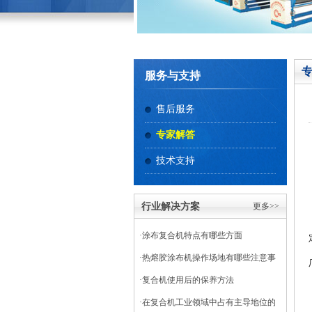
服务与支持
售后服务
专家解答
技术支持
行业解决方案
更多>>
·
涂布复合机特点有哪些方面
·
热熔胶涂布机操作场地有哪些注意事
项
·
复合机使用后的保养方法
·
在复合机工业领域中占有主导地位的