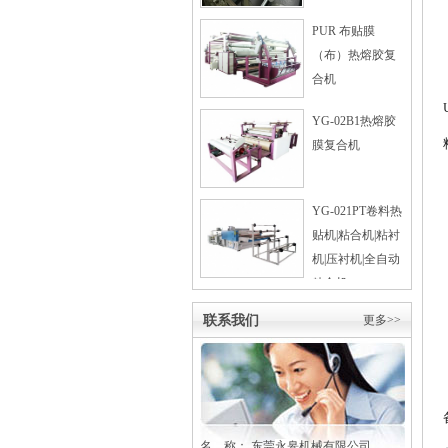
PUR 布贴膜
（布）热熔胶复
	设备稳定性出众，是
合机
YG-02B1热熔胶
膜复合机
YG-021PT卷料热
贴机|粘合机|粘衬
机|压衬机|全自动
粘合机
联系我们
更多>>
	所有设备均采用优质核
名 称： 东莞
永皋
机械有限公司