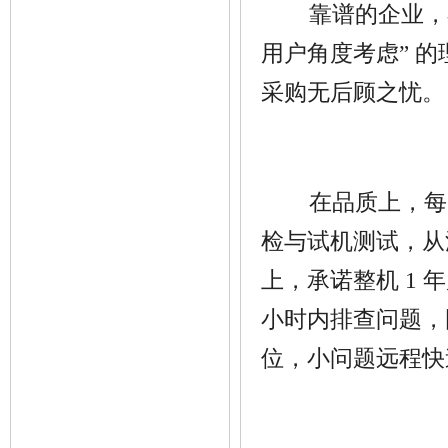
	靠谱的企业，不仅产品硬，服务更暖。永皋机械始终坚持 “站在
用户角度考虑” 
	在品质上，每一台设备都经过严格的零部件筛选、多道工序质
检与试机测试，从
上，承诺整机 1 
小时内排查问题，