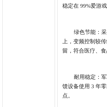
	绿色节能：采用导热油加热循环系统，胶水利用率提升 30% 以
上，变频控制较传
	耐用稳定：军工级工艺打造，适配 24 小时连续生产，有客户反
馈设备使用 3 