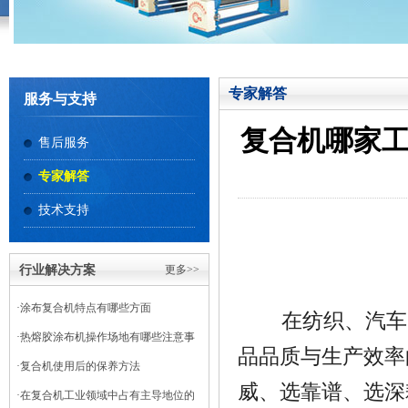
专家解答
服务与支持
复合机哪家
售后服务
专家解答
技术支持
行业解决方案
更多>>
·
涂布复合机特点有哪些方面
	在纺织、汽
·
热熔胶涂布机操作场地有哪些注意事
品品质与生产效率
项
·
复合机使用后的保养方法
威、选靠谱、选深
·
在复合机工业领域中占有主导地位的