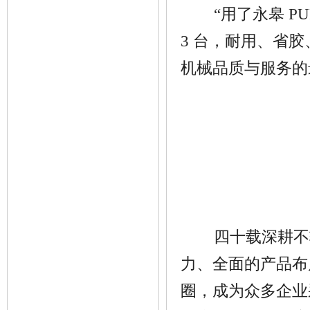
	“用了永皋 PUR 机，复合良率从 86% 提升到 99%”“老客户复购 
3 台，耐用、省
	四十载深耕不辍，永皋机械以权威的行业资历、硬核的技术实
力、全面的产品布
圈，成为众多企业