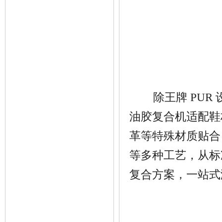
	除王牌 PUR 设备外，永皋机械构建了全覆盖产品矩阵：水胶 / 
油胶复合机适配鞋
革等特殊材质贴合
等多种工艺，从标