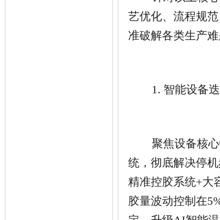
艺优化、流程规范
	聚焦设备核心性能升级，永皋机械复合设备搭载智能化控制系
统，彻底解决停机
精准控胶系统+大
胶量波动控制在5