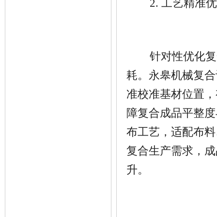
	针对性优化复合工艺细节，解决成品瑕疵问题，减少返工损
耗。永皋机械复合
准校准基材位置，
障复合成品平整度
布工艺，适配布料
复合生产需求，成