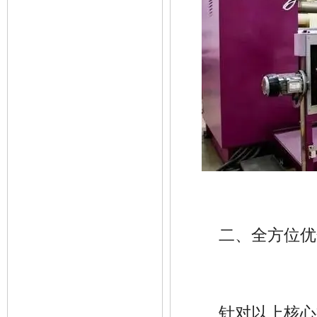
	针对以上核心痛点，结合工业量产实操经验，从设备升级、工