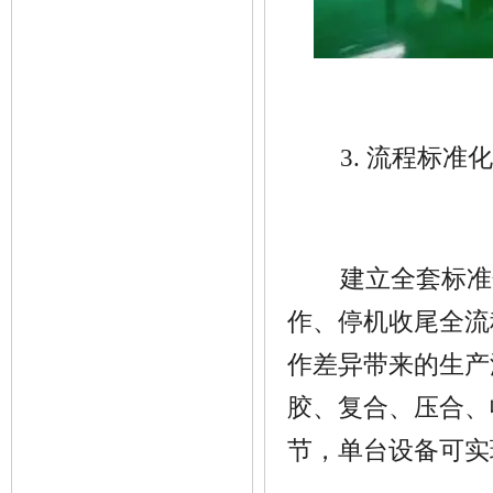
	建立全套标准化作业流程，规范开机调试、生产巡检、换单操
作、停机收尾全流
作差异带来的生产
胶、复合、压合、