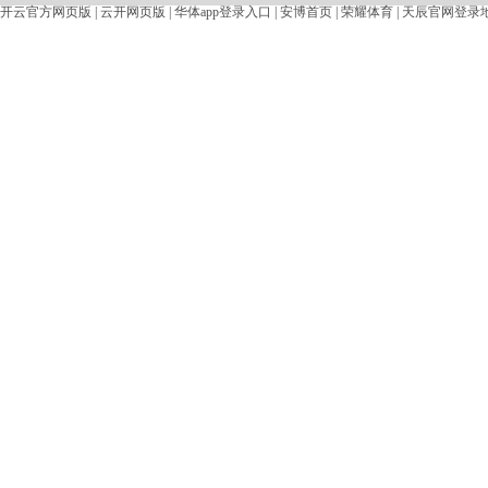
开云官方网页版
|
云开网页版
|
华体app登录入口
|
安博首页
|
荣耀体育
|
天辰官网登录