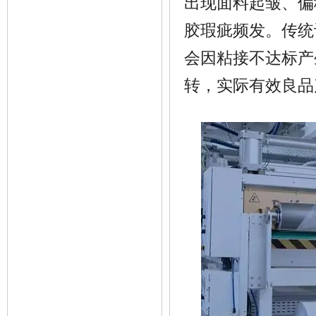
出现面料起皱、偏
胶瑕疵频发。传统
会因粘接不达标产