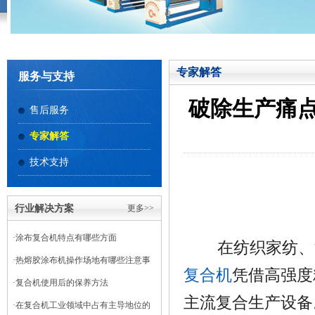
专家解答
服务与支持
破除生产痛点
售后服务
专家解答
技术支持
行业解决方案
更多>>
·
涂布复合机特点有哪些方面
	在纺织家纺
·
热熔胶涂布机操作场地有哪些注意事
复合机
凭借高强度
项
·
复合机使用后的保养方法
·
在复合机工业领域中占有主导地位的