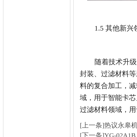
	随着技术升
封装、过滤材料等
料的复合加工，减
域，用于智能卡芯
[上一条]
热议永皋机
[下一条]
YG-02A