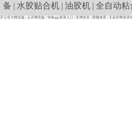
备
|
水胶贴合机
|
油胶机
|
全自动粘
开云官方网页版
|
云开网页版
|
华体app登录入口
|
安博首页
|
荣耀体育
|
天辰官网登录