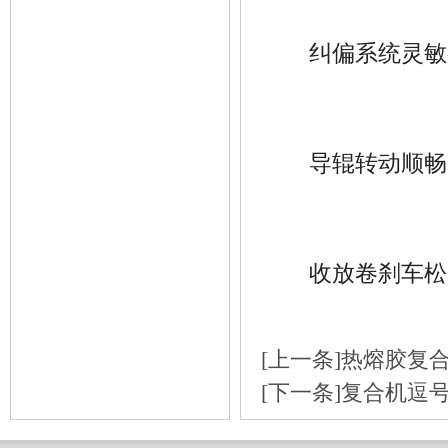
[上一条]
热熔胶复合
[下一条]
复合机逗号