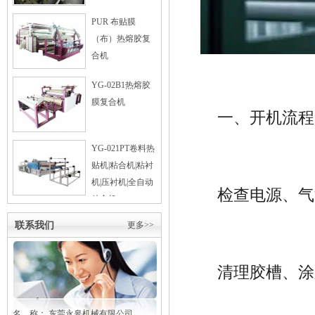
PUR 布贴膜
（布）热熔胶复
合机
YG-02B1热熔胶
膜复合机
YG-021PT卷料热
贴机|粘合机|粘衬
机|压衬机|全自动
粘合机
联系我们
更多>>
名 称： 东莞
永皋
机械有限公司