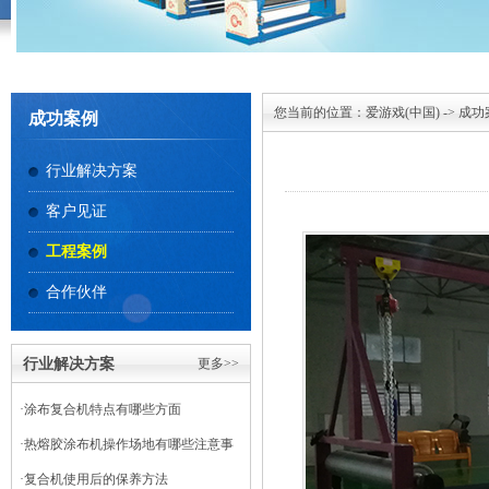
您当前的位置：
爱游戏(中国)
->
成功
成功案例
行业解决方案
客户见证
工程案例
合作伙伴
行业解决方案
更多>>
·
涂布复合机特点有哪些方面
·
热熔胶涂布机操作场地有哪些注意事
项
·
复合机使用后的保养方法