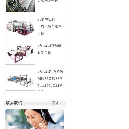
过滤布复合机
PUR 布贴膜
（布）热熔胶复
合机
YG-02B1热熔胶
膜复合机
YG-021PT卷料热
贴机|粘合机|粘衬
机|压衬机|全自动
粘合机
联系我们
更多>>